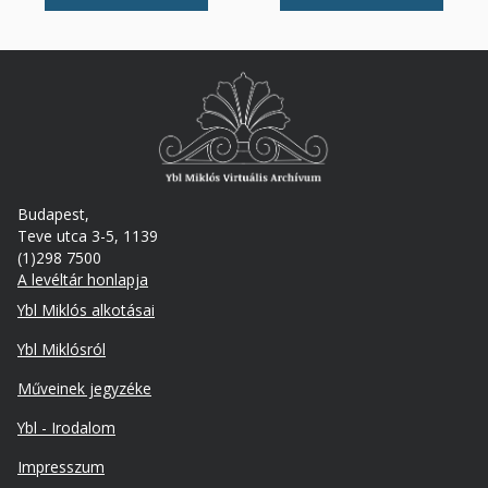
Budapest,
Teve utca 3-5, 1139
(1)298 7500
A levéltár honlapja
Footer
Ybl Miklós alkotásai
Ybl Miklósról
Műveinek jegyzéke
Ybl - Irodalom
Lábléc
Impresszum
másodlagos