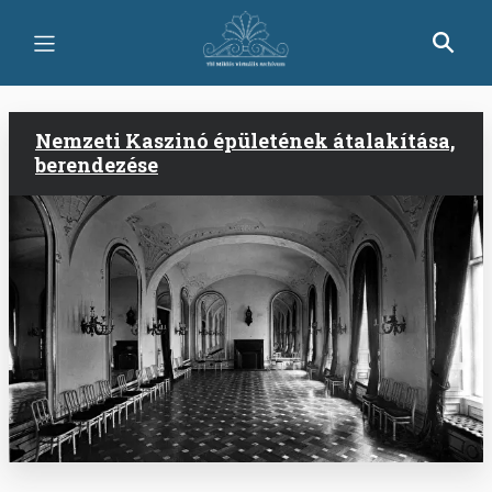
Skip
to
main
content
Nemzeti Kaszinó épületének átalakítása,
berendezése