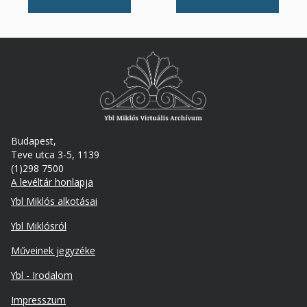
Budapest,
Teve utca 3-5, 1139
(1)298 7500
A levéltár honlapja
Footer
Ybl Miklós alkotásai
Ybl Miklósról
Műveinek jegyzéke
Ybl - Irodalom
Lábléc
Impresszum