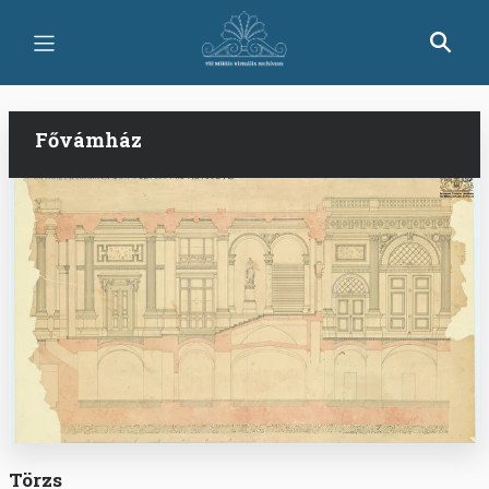
Ugrás
a
tartalomra
Fővámház
Törzs