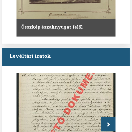
Összkép északnyugat felől
Levéltári iratok
Következő