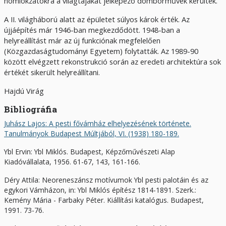
homlokzatokra a világtájakat jelképező domborművek kerültek.
A II. világháború alatt az épületet súlyos károk érték. Az
újjáépítés már 1946-ban megkezdődött. 1948-ban a
helyreállítást már az új funkciónak megfelelően
(Közgazdaságtudományi Egyetem) folytatták. Az 1989-90
között elvégzett rekonstrukció során az eredeti architektúra sok
értékét sikerült helyreállítani.
Hajdú Virág
Bibliográfia
Juhász Lajos: A pesti fővámház elhelyezésének története.
Tanulmányok Budapest Múltjából, VI. (1938) 180-189.
Ybl Ervin: Ybl Miklós. Budapest, Képzőművészeti Alap
Kiadóvállalata, 1956. 61-67, 143, 161-166.
Déry Attila: Neoreneszánsz motívumok Ybl pesti palotáin és az
egykori Vámházon, in: Ybl Miklós építész 1814-1891. Szerk.:
Kemény Mária - Farbaky Péter. Kiállítási katalógus. Budapest,
1991. 73-76.