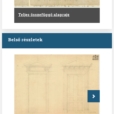
Teljes összefüggő alaprajz
Belső részletek
Következő