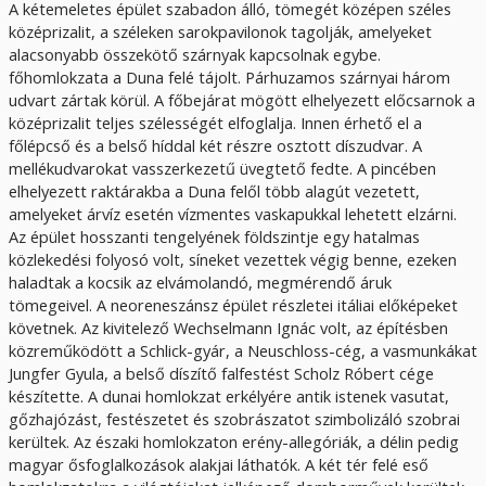
A kétemeletes épület szabadon álló, tömegét középen széles
középrizalit, a széleken sarokpavilonok tagolják, amelyeket
alacsonyabb összekötő szárnyak kapcsolnak egybe.
főhomlokzata a Duna felé tájolt. Párhuzamos szárnyai három
udvart zártak körül. A főbejárat mögött elhelyezett előcsarnok a
középrizalit teljes szélességét elfoglalja. Innen érhető el a
főlépcső és a belső híddal két részre osztott díszudvar. A
mellékudvarokat vasszerkezetű üvegtető fedte. A pincében
elhelyezett raktárakba a Duna felől több alagút vezetett,
amelyeket árvíz esetén vízmentes vaskapukkal lehetett elzárni.
Az épület hosszanti tengelyének földszintje egy hatalmas
közlekedési folyosó volt, síneket vezettek végig benne, ezeken
haladtak a kocsik az elvámolandó, megmérendő áruk
tömegeivel. A neoreneszánsz épület részletei itáliai előképeket
követnek. Az kivitelező Wechselmann Ignác volt, az építésben
közreműködött a Schlick-gyár, a Neuschloss-cég, a vasmunkákat
Jungfer Gyula, a belső díszítő falfestést Scholz Róbert cége
készítette. A dunai homlokzat erkélyére antik istenek vasutat,
gőzhajózást, festészetet és szobrászatot szimbolizáló szobrai
kerültek. Az északi homlokzaton erény-allegóriák, a délin pedig
magyar ősfoglalkozások alakjai láthatók. A két tér felé eső