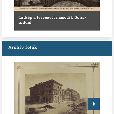
Látkép a tervezett második Duna-
híddal
Archív fotók
Következő