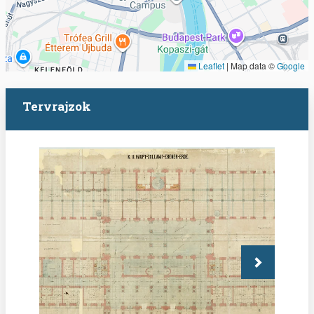
Leaflet
|
Map data ©
Google
Tervrajzok
Következő