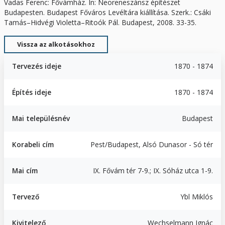
Vadas Ferenc: Fővámház. In: Neoreneszánsz építészet
Budapesten. Budapest Főváros Levéltára kiállítása. Szerk.: Csáki
Tamás–Hidvégi Violetta–Ritoók Pál. Budapest, 2008. 33-35.
Vissza az alkotásokhoz
Tervezés ideje
1870 - 1874
Építés ideje
1870 - 1874
Mai településnév
Budapest
Korabeli cím
Pest/Budapest, Alsó Dunasor - Só tér
Mai cím
IX. Fővám tér 7-9.; IX. Sóház utca 1-9.
Tervező
Ybl Miklós
Kivitelező
Wechselmann Ignác