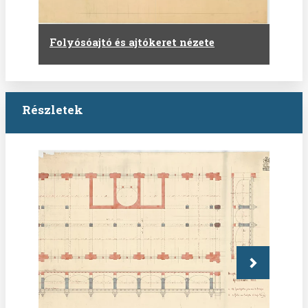
Folyósóajtó és ajtókeret nézete
Részletek
Következő