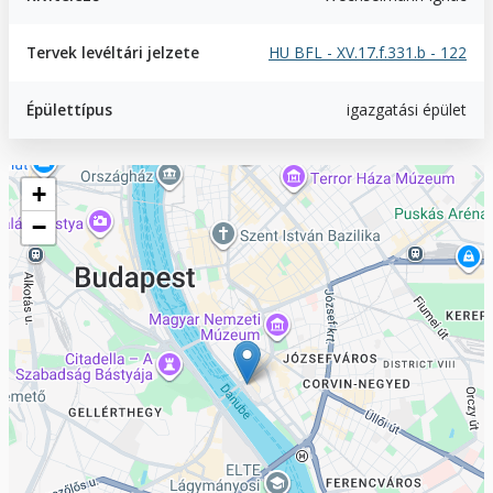
Tervek levéltári jelzete
HU BFL - XV.17.f.331.b - 122
Épülettípus
igazgatási épület
Geofield
+
−