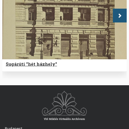
Köve
Sugárúti "hét házhely"
Budapest,