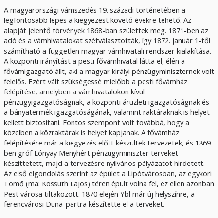
A magyarországi vámszedés 19. századi történetében a
legfontosabb lépés a kiegyezést követő évekre tehető. Az
alapját jelentő törvények 1868-ban születtek meg. 1871-ben az
adó és a vámhivatalokat szétválasztották, így 1872. január 1-től
számítható a független magyar vámhivatali rendszer kialakítása.
A központi irányítást a pesti fővámhivatal látta el, élén a
fővámigazgató állt, aki a magyar királyi pénzügyminiszternek volt
felelős. Ezért vált szükségessé mielőbb a pesti fővámház
felépítése, amelyben a vámhivatalokon kívül
pénzügyigazgatóságnak, a központi árüzleti igazgatóságnak és
a bányatermék igazgatóságának, valamint raktáraknak is helyet
kellett biztosítani. Fontos szempont volt továbbá, hogy a
közelben a közraktárak is helyet kapjanak. A fővámház
felépítésére már a kiegyezés előtt készültek tervezetek, és 1869-
ben gróf Lónyay Menyhért pénzügyminiszter terveket
készíttetett, majd a tervezésre nyilvános pályázatot hirdetett.
Az első elgondolás szerint az épület a Lipótvárosban, az egykori
Tömő (ma: Kossuth Lajos) téren épült volna fel, ez ellen azonban
Pest városa tiltakozott. 1870 elején Ybl már új helyszínre, a
ferencvárosi Duna-partra készítette el a terveket.