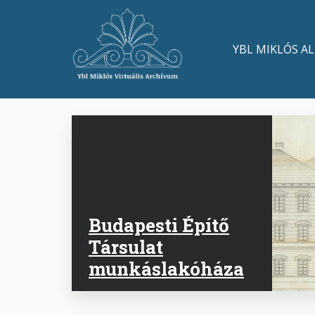
Skip
to
Main
main
YBL MIKLÓS A
content
navigation
Budapesti Építő
Társulat
munkáslakóháza