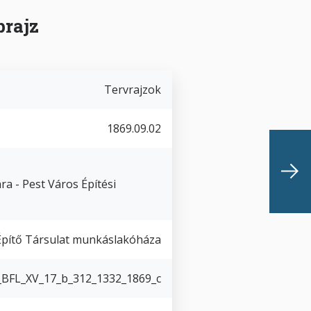
prajz
Tervrajzok
1869.09.02
a - Pest Város Építési
Építő Társulat munkáslakóháza
BFL_XV_17_b_312_1332_1869_c