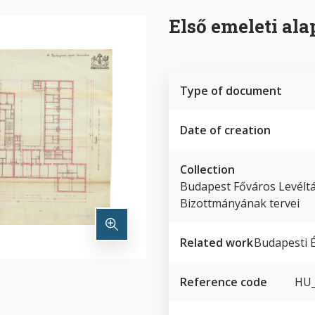
Első emeleti ala
Type of document
Date of creation
Collection
Budapest Főváros Levéltár
Bizottmányának tervei
Related work
Budapesti 
Reference code
HU_