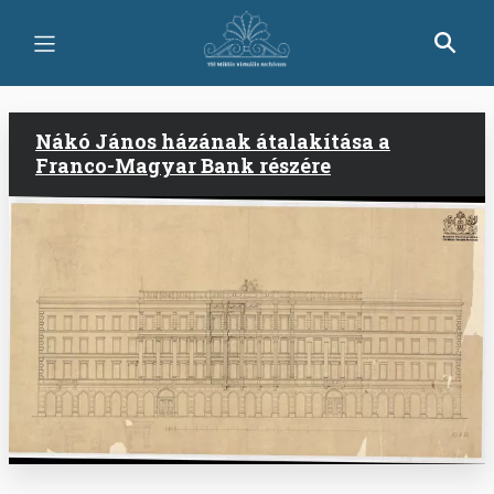
Skip
to
main
content
Nákó János házának átalakítása a
Franco-Magyar Bank részére