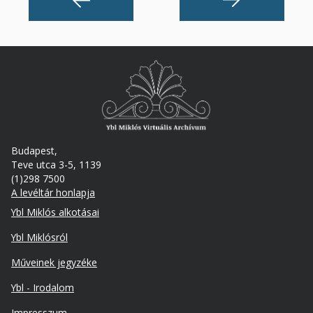
Budapest,
Teve utca 3-5, 1139
(1)298 7500
A levéltár honlapja
Footer
Ybl Miklós alkotásai
Ybl Miklósról
Műveinek jegyzéke
Ybl - Irodalom
Lábléc
Impresszum