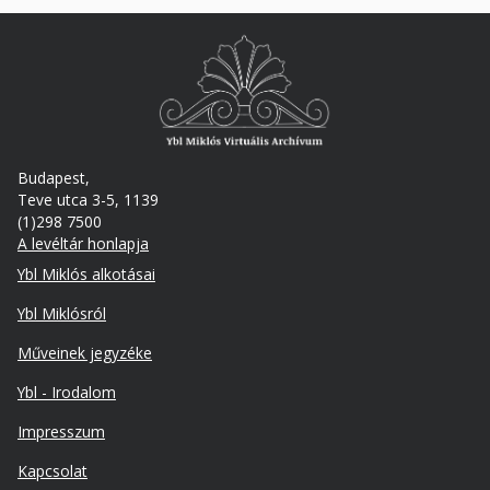
Budapest,
Teve utca 3-5, 1139
(1)298 7500
A levéltár honlapja
Footer
Ybl Miklós alkotásai
Ybl Miklósról
Műveinek jegyzéke
Ybl - Irodalom
Lábléc
Impresszum
másodlagos
Kapcsolat