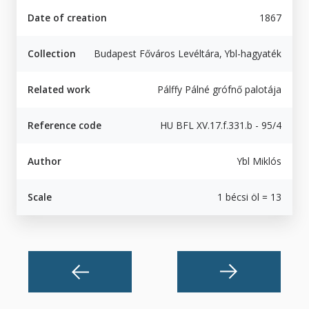
Date of creation
1867
Collection
Budapest Főváros Levéltára, Ybl-hagyaték
Related work
Pálffy Pálné grófnő palotája
Reference code
HU BFL XV.17.f.331.b - 95/4
Author
Ybl Miklós
Scale
1 bécsi öl = 13