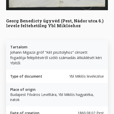
Georg Benedicty ügyvéd (Pest, Nádor utca 6.)
levele feltehetőleg Ybl Miklóshoz
Tartalom
Johann Migazzi gróf "Két pisztolyhoz" címzett
fogadója felépítéséről szóló számadás átküldését kéri
Ybltől.
Type of document
Ybl Miklós levelezése
Place of origin
Budapest Főváros Levéltára, Ybl Miklós hagyatéka,
iratok
Date of creation
1860.08.02 Pest