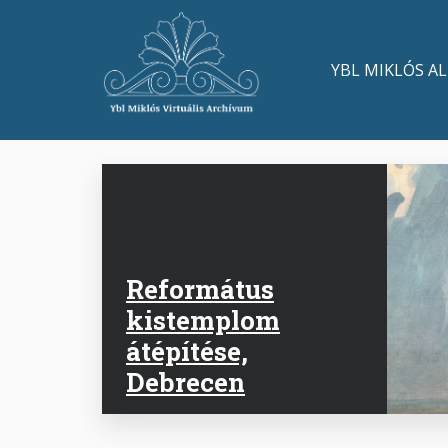
Skip
to
Main
main
YBL MIKLÓS A
content
navigation
Református
kistemplom
átépítése,
Debrecen