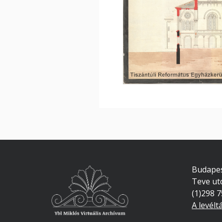
Budapes
Teve ut
(1)298 
A levélt