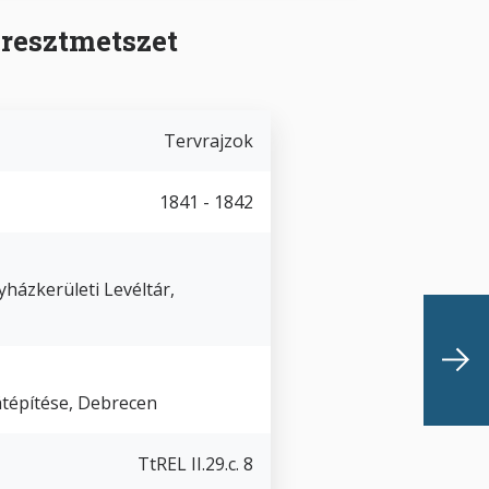
eresztmetszet
Tervrajzok
1841 - 1842
házkerületi Levéltár,
tépítése, Debrecen
TtREL II.29.c. 8