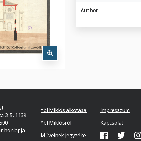
Author
Footer
Lábléc
t,
Ybl Miklós alkotásai
Impresszum
ca 3-5, 1139
másodlago
7500
Ybl Miklósról
Kapcsolat
ár honlapja
Közösségi
Műveinek jegyzéke