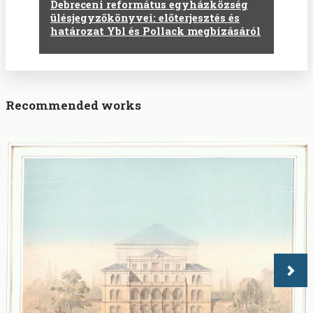
Debreceni református egyházközség
ülésjegyzőkönyvei: előterjesztés és
határozat Ybl és Pollack megbízásáról
Recommended works
Köve