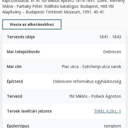
kapcsolódásai. In: In: Ybl Miklós építész 1814-1891. Szerk.: Kemény
Mária - Farbaky Péter. Kiállítási katalógus. Budapest, Hild-Ybl
Alapítvány – Budapesti Történeti Múzeum, 1991. 40-41.
Vissza az alkotásokhoz
Tervezés ideje
1841 - 1843
Mai településnév
Debrecen
Mai cím
Piac utca - Széchenyi utca sarok
Építtető
Debreceni református egyházközség
Tervező
Ybl Miklós - Pollack Ágoston
Tervek levéltári jelzete
TtREL II.29.c. 1
Épülettípus
templom