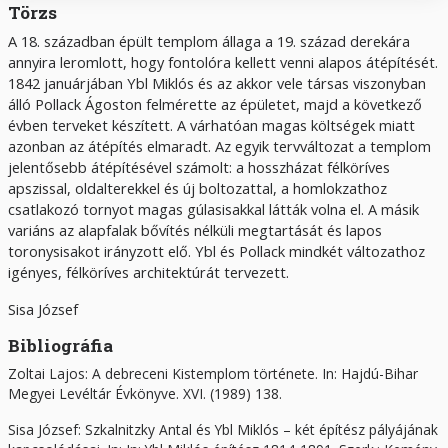
Törzs
A 18. században épült templom állaga a 19. század derekára
annyira leromlott, hogy fontolóra kellett venni alapos átépítését.
1842 januárjában Ybl Miklós és az akkor vele társas viszonyban
álló Pollack Ágoston felmérette az épületet, majd a következő
évben terveket készített. A várhatóan magas költségek miatt
azonban az átépítés elmaradt. Az egyik tervváltozat a templom
jelentősebb átépítésével számolt: a hosszházat félköríves
apszissal, oldalterekkel és új boltozattal, a homlokzathoz
csatlakozó tornyot magas gúlasisakkal látták volna el. A másik
variáns az alapfalak bővítés nélküli megtartását és lapos
toronysisakot irányzott elő. Ybl és Pollack mindkét változathoz
igényes, félköríves architektúrát tervezett.
Sisa József
Bibliográfia
Zoltai Lajos: A debreceni Kistemplom története. In: Hajdú-Bihar
Megyei Levéltár Évkönyve. XVI. (1989) 138.
Sisa József: Szkalnitzky Antal és Ybl Miklós – két építész pályájának