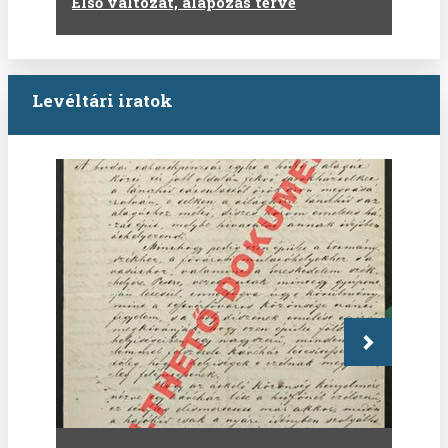
Első változat, alapozás terve
Levéltári iratok
Következő