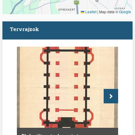
Leaflet
|
Map data ©
Google
Tervrajzok
Következő