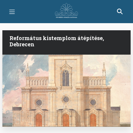
Ugrás
a
tartalomra
Református kistemplom átépítése,
Debrecen