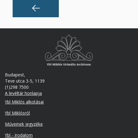
Budapest,
Teve utca 3-5, 1139
(1)298 7500
A levéltár honlapja
Footer
Ybl Miklós alkotásai
Ybl Miklósról
Műveinek jegyzéke
Ybl - Irodalom