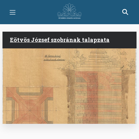
Skip
to
main
content
Eötvös József szobrának talapzata