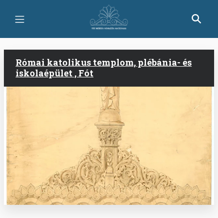
Skip
to
main
content
Római katolikus templom, plébánia- és
iskolaépület , Fót