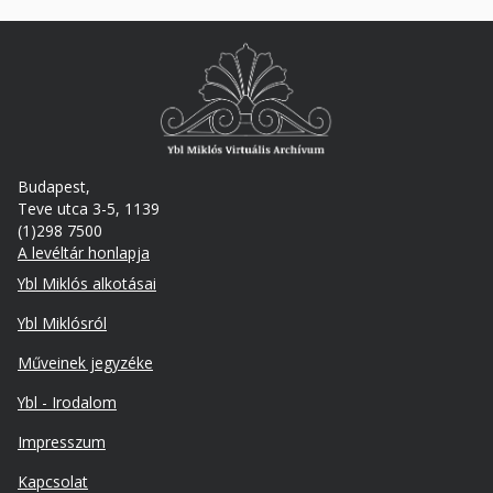
Budapest,
Teve utca 3-5, 1139
(1)298 7500
A levéltár honlapja
Footer
Ybl Miklós alkotásai
Ybl Miklósról
Műveinek jegyzéke
Ybl - Irodalom
Lábléc
Impresszum
másodlagos
Kapcsolat