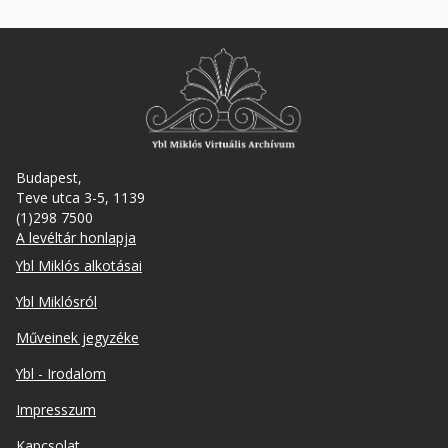
Budapest,
Teve utca 3-5, 1139
(1)298 7500
A levéltár honlapja
Footer
Ybl Miklós alkotásai
Ybl Miklósról
Műveinek jegyzéke
Ybl - Irodalom
Lábléc
Impresszum
másodlagos
Kapcsolat