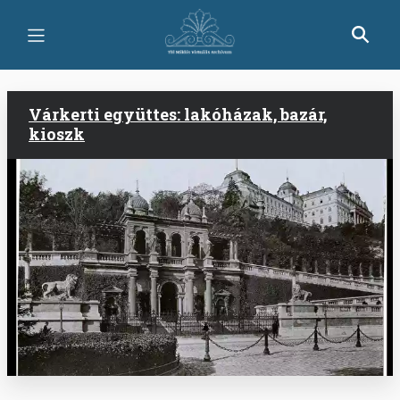
Skip
to
main
content
Várkerti együttes: lakóházak, bazár,
kioszk