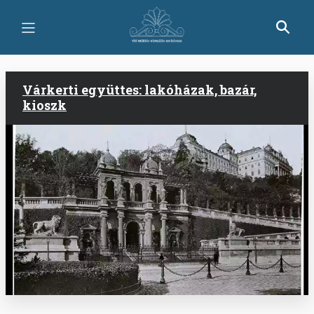
Skip
to
main
content
Várkerti együttes: lakóházak, bazár,
kioszk