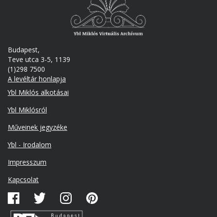
Budapest,
Teve utca 3-5, 1139
(1)298 7500
A levéltár honlapja
Footer
Ybl Miklós alkotásai
Ybl Miklósról
Műveinek jegyzéke
Ybl - Irodalom
Lábléc
Impresszum
másodlagos
Kapcsolat
Közösségi
média