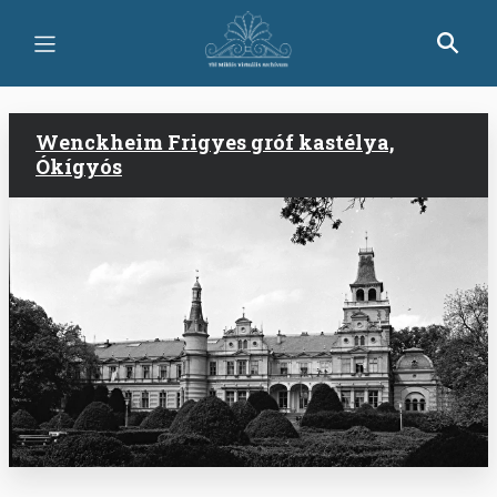
Skip
to
main
content
Wenckheim Frigyes gróf kastélya,
Ókígyós