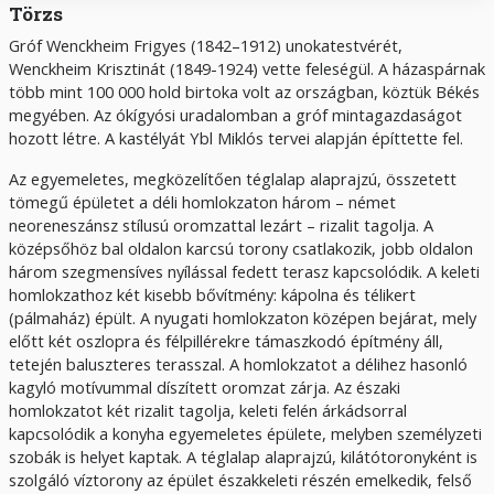
Törzs
Gróf Wenckheim Frigyes (1842–1912) unokatestvérét,
Wenckheim Krisztinát (1849-1924) vette feleségül. A házaspárnak
több mint 100 000 hold birtoka volt az országban, köztük Békés
megyében. Az ókígyósi uradalomban a gróf mintagazdaságot
hozott létre. A kastélyát Ybl Miklós tervei alapján építtette fel.
Az egyemeletes, megközelítően téglalap alaprajzú, összetett
tömegű épületet a déli homlokzaton három – német
neoreneszánsz stílusú oromzattal lezárt – rizalit tagolja. A
középsőhöz bal oldalon karcsú torony csatlakozik, jobb oldalon
három szegmensíves nyílással fedett terasz kapcsolódik. A keleti
homlokzathoz két kisebb bővítmény: kápolna és télikert
(pálmaház) épült. A nyugati homlokzaton középen bejárat, mely
előtt két oszlopra és félpillérekre támaszkodó építmény áll,
tetején baluszteres terasszal. A homlokzatot a délihez hasonló
kagyló motívummal díszített oromzat zárja. Az északi
homlokzatot két rizalit tagolja, keleti felén árkádsorral
kapcsolódik a konyha egyemeletes épülete, melyben személyzeti
szobák is helyet kaptak. A téglalap alaprajzú, kilátótoronyként is
szolgáló víztorony az épület északkeleti részén emelkedik, felső