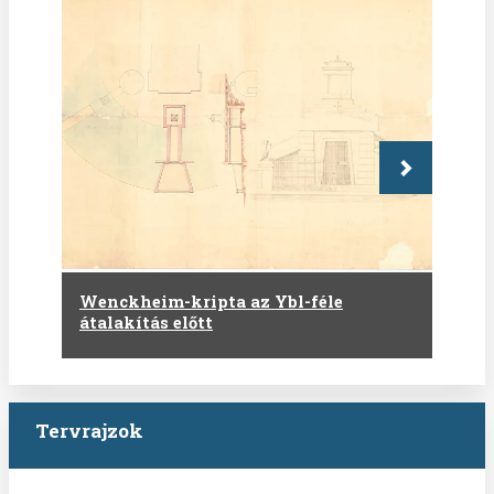
Következő
Wenckheim-kripta az Ybl-féle
átalakítás előtt
Tervrajzok