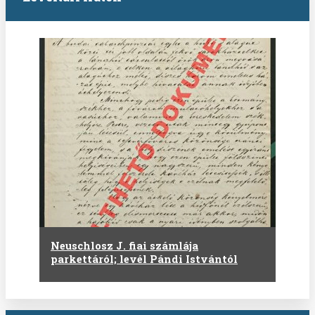
Neuschlosz J. fiai számlája
parkettáról; levél Pándi Istvántól