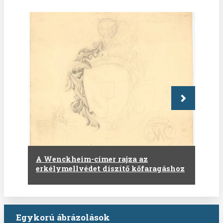
Következő
A Wenckheim-címer rajza az
erkélymellvédet díszítő kőfaragáshoz
Egykorú ábrázolások