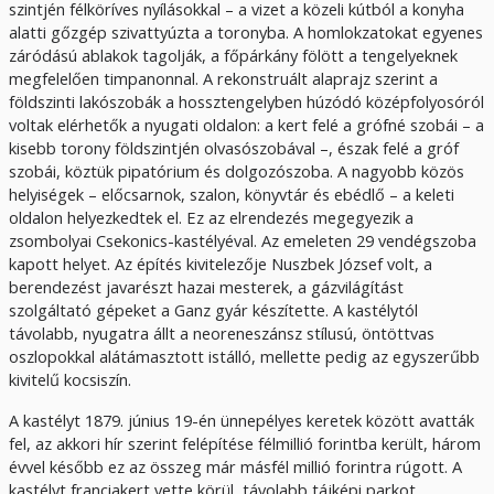
szintjén félköríves nyílásokkal – a vizet a közeli kútból a konyha
alatti gőzgép szivattyúzta a toronyba. A homlokzatokat egyenes
záródású ablakok tagolják, a főpárkány fölött a tengelyeknek
megfelelően timpanonnal. A rekonstruált alaprajz szerint a
földszinti lakószobák a hossztengelyben húzódó középfolyosóról
voltak elérhetők a nyugati oldalon: a kert felé a grófné szobái – a
kisebb torony földszintjén olvasószobával –, észak felé a gróf
szobái, köztük pipatórium és dolgozószoba. A nagyobb közös
helyiségek – előcsarnok, szalon, könyvtár és ebédlő – a keleti
oldalon helyezkedtek el. Ez az elrendezés megegyezik a
zsombolyai Csekonics-kastélyéval. Az emeleten 29 vendégszoba
kapott helyet. Az építés kivitelezője Nuszbek József volt, a
berendezést javarészt hazai mesterek, a gázvilágítást
szolgáltató gépeket a Ganz gyár készítette. A kastélytól
távolabb, nyugatra állt a neoreneszánsz stílusú, öntöttvas
oszlopokkal alátámasztott istálló, mellette pedig az egyszerűbb
kivitelű kocsiszín.
A kastélyt 1879. június 19-én ünnepélyes keretek között avatták
fel, az akkori hír szerint felépítése félmillió forintba került, három
évvel később ez az összeg már másfél millió forintra rúgott. A
kastélyt franciakert vette körül, távolabb tájképi parkot