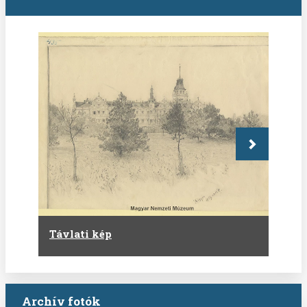
Következő
Távlati kép
Archív fotók