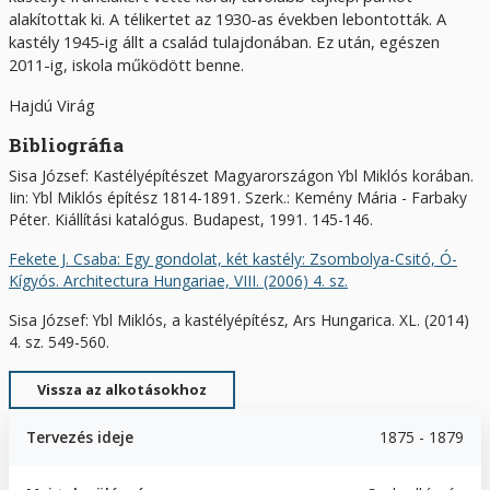
alakítottak ki. A télikertet az 1930-as években lebontották. A
kastély 1945-ig állt a család tulajdonában. Ez után, egészen
2011-ig, iskola működött benne.
Hajdú Virág
Bibliográfia
Sisa József: Kastélyépítészet Magyarországon Ybl Miklós korában.
Iin: Ybl Miklós építész 1814-1891. Szerk.: Kemény Mária - Farbaky
Péter. Kiállítási katalógus. Budapest, 1991. 145-146.
Fekete J. Csaba: Egy gondolat, két kastély: Zsombolya-Csitó, Ó-
Kígyós. Architectura Hungariae, VIII. (2006) 4. sz.
Sisa József: Ybl Miklós, a kastélyépítész, Ars Hungarica. XL. (2014)
4. sz. 549-560.
Vissza az alkotásokhoz
Tervezés ideje
1875 - 1879