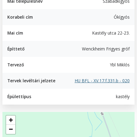
Mai településnév
Szabadkígyós
Korabeli cím
Ókígyós
Mai cím
Kastély utca 22-23.
Építtető
Wenckheim Frigyes gróf
Tervező
Ybl Miklós
Tervek levéltári jelzete
HU BFL - XV.17.f.331.b - 020
Épülettípus
kastély
Geofield
+
−