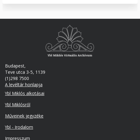
Budapest,
Teve utca 3-5, 1139
(1)298 7500
A levéltár honlapja
Footer
Ybl Miklós alkotásai
Ybl Miklósról
Műveinek jegyzéke
Ybl - Irodalom
Lábléc
Impresszum