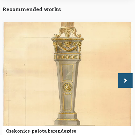
Recommended works
Köve
Csekonics-palota berendezése