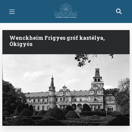
Ugrás
a
tartalomra
Wenckheim Frigyes gróf kastélya,
Ókígyós