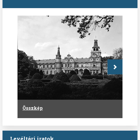
Következő
Összkép
Levéltári iratok