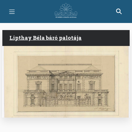
Skip
to
main
content
Lipthay Béla báró palotája