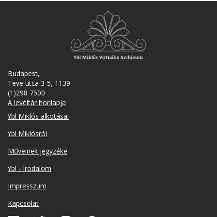
Budapest,
Teve utca 3-5, 1139
(1)298 7500
A levéltár honlapja
Footer
Ybl Miklós alkotásai
Ybl Miklósról
Műveinek jegyzéke
Ybl - Irodalom
Lábléc
Impresszum
másodlagos
Kapcsolat
Közösségi