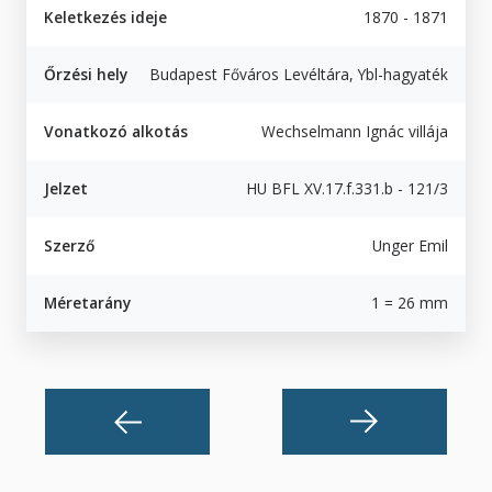
Keletkezés ideje
1870 - 1871
Őrzési hely
Budapest Főváros Levéltára, Ybl-hagyaték
Vonatkozó alkotás
Wechselmann Ignác villája
Jelzet
HU BFL XV.17.f.331.b - 121/3
Szerző
Unger Emil
Méretarány
1 = 26 mm