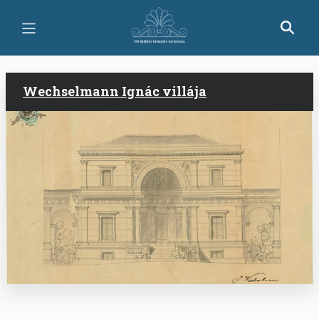
Ugrás
a
tartalomra
Wechselmann Ignác villája