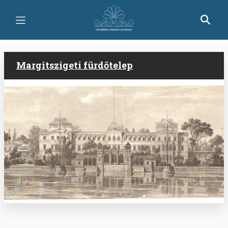
Ugrás
a
tartalomra
Margitszigeti fürdőtelep