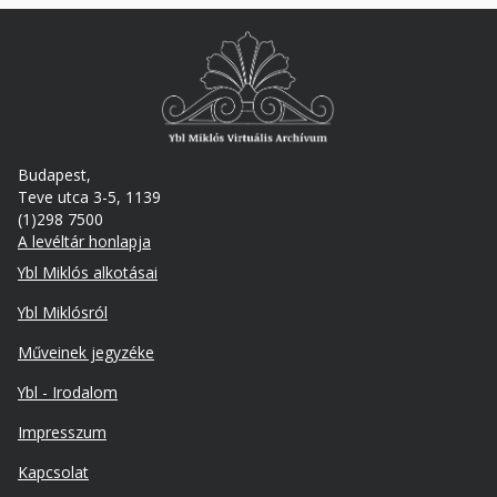
Budapest,
Teve utca 3-5, 1139
(1)298 7500
A levéltár honlapja
Footer
Ybl Miklós alkotásai
Ybl Miklósról
Műveinek jegyzéke
Ybl - Irodalom
Lábléc
Impresszum
másodlagos
Kapcsolat