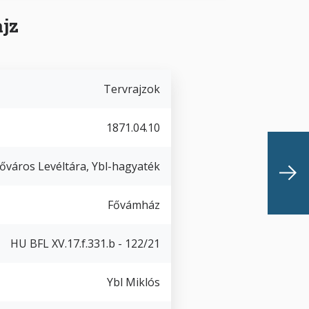
ajz
Tervrajzok
1871.04.10
őváros Levéltára, Ybl-hagyaték
Fővámház
HU BFL XV.17.f.331.b - 122/21
Ybl Miklós