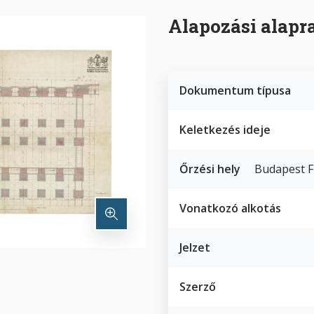
Alapozási alapr
Dokumentum típusa
Keletkezés ideje
Őrzési hely
Budapest F
Vonatkozó alkotás
Jelzet
Szerző