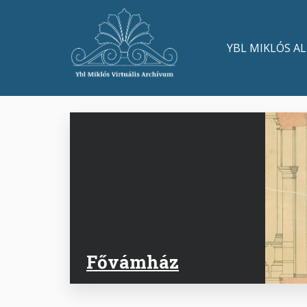
Ugrás
a
Main
tartalomra
YBL MIKLÓS A
navigation
Fővámház