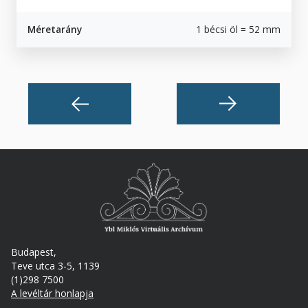
Méretarány
1 bécsi öl = 52 mm
Budapest,
Teve utca 3-5, 1139
(1)298 7500
A levéltár honlapja
Footer