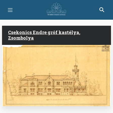
Ugrás
a
tartalomra
Csekonics Endre gróf kastélya,
Zsombolya