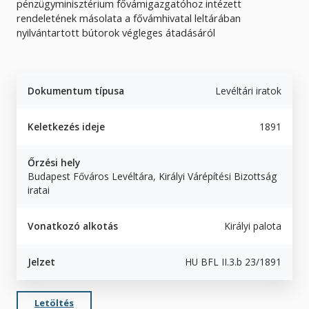
pénzügyminisztérium fővámigazgatóhoz intézett
rendeletének másolata a fővámhivatal leltárában
nyilvántartott bútorok végleges átadásáról
Dokumentum típusa
Levéltári iratok
Keletkezés ideje
1891
Őrzési hely
Budapest Főváros Levéltára, Királyi Várépítési Bizottság
iratai
Vonatkozó alkotás
Királyi palota
Jelzet
HU BFL II.3.b 23/1891
Letöltés