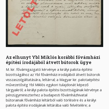
Az elhunyt Ybl Miklós korábbi fővámházi
építési irodájából átvett bútorok ügye
M. kir. fővámigazgató kérvénye a királyi palota építési
bizottságához az Ybl fővámházi irodájából átvett bútorok
visszaszolgáltatására, leltárral; a Magyar kir. palotaépítési
művezetőség Ybl Miklós egykori tulajdonát képező
tárgyakról; a királyi palota építési bizottságának kérvénye a
pénzügyminiszterhez a budapesti fővámházhivatal
bútorainak fővámházi leltárból való törlésére és a királyi
palota építési irodájának leltárába való felvételére; a