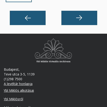
Budapest,
Teve utca 3-5, 1139
(1)298 7500
A levéltár honlapja
Footer
Ybl Miklós alkotásai
Ybl Miklósról