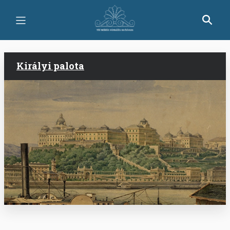
Ugrás
a
tartalomra
Királyi palota