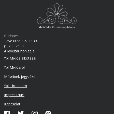
Budapest,
Teve utca 3-5, 1139
(1)298 7500
A levéltár honlapja
Footer
Ybl Miklós alkotásai
Ybl Miklósról
Műveinek jegyzéke
Ybl - Irodalom
Lábléc
Impresszum
másodlagos
Kapcsolat
Közösségi