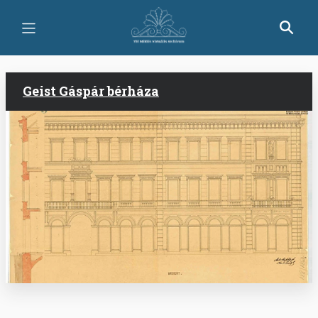
Ugrás
a
tartalomra
Geist Gáspár bérháza