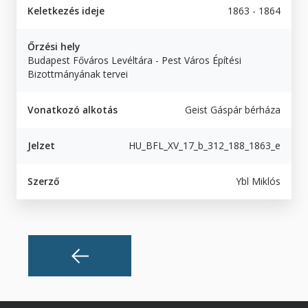
Keletkezés ideje
1863 - 1864
Őrzési hely
Budapest Főváros Levéltára - Pest Város Építési
Bizottmányának tervei
Vonatkozó alkotás
Geist Gáspár bérháza
Jelzet
HU_BFL_XV_17_b_312_188_1863_e
Szerző
Ybl Miklós