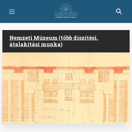
Ugrás
a
tartalomra
Nemzeti Múzeum (több díszítési,
átalakítási munka)