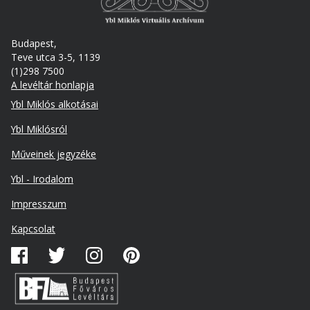
Budapest,
Teve utca 3-5, 1139
(1)298 7500
A levéltár honlapja
Footer
Ybl Miklós alkotásai
Ybl Miklósról
Műveinek jegyzéke
Ybl - Irodalom
Lábléc
Impresszum
másodlagos
Kapcsolat
Közösségi
média