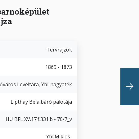
sarnoképület
ajza
Tervrajzok
1869 - 1873
őváros Levéltára, Ybl-hagyaték
Lipthay Béla báró palotája
HU BFL XV.17.f.331.b - 70/7_v
Ybl Miklós