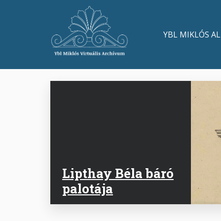
Ugrás
a
Main
tartalomra
YBL MIKLÓS A
navigation
Lipthay Béla báró
palotája