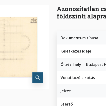
Azonosítatlan c
földszinti alapr
Dokumentum típusa
Keletkezés ideje
Őrzési hely
Budapest F
Vonatkozó alkotás
Jelzet
Szerző