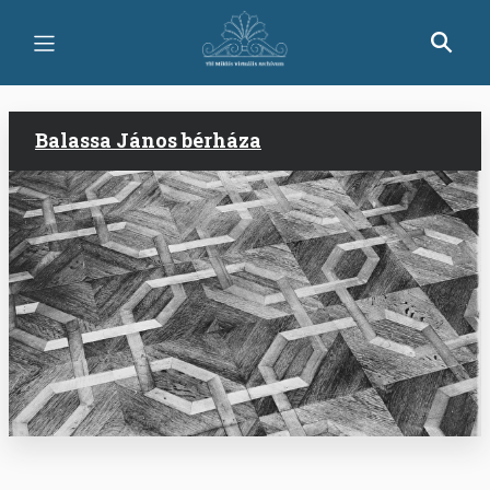
Ugrás
a
tartalomra
Balassa János bérháza