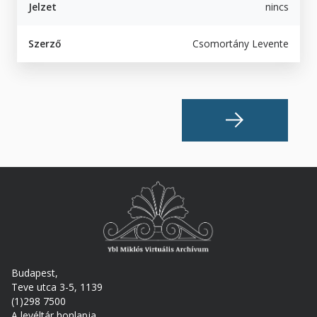
Jelzet
nincs
Szerző
Csomortány Levente
Budapest,
Teve utca 3-5, 1139
(1)298 7500
A levéltár honlapja