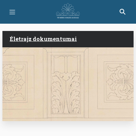
Ugrás
a
tartalomra
Életrajz dokumentumai