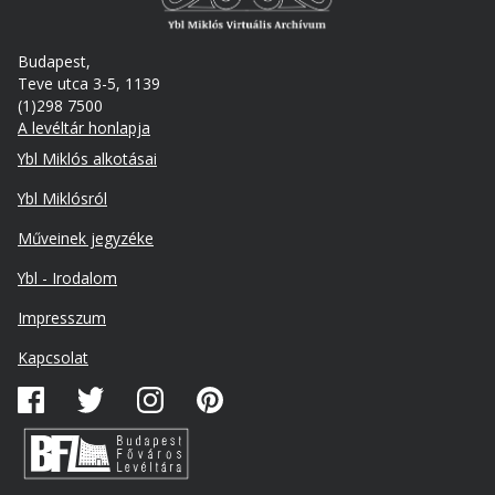
Budapest,
Teve utca 3-5, 1139
(1)298 7500
A levéltár honlapja
Footer
Ybl Miklós alkotásai
Ybl Miklósról
Műveinek jegyzéke
Ybl - Irodalom
Lábléc
Impresszum
másodlagos
Kapcsolat
Közösségi
média