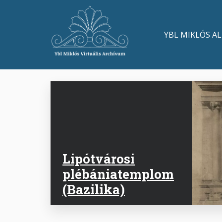
Ugrás
a
Main
tartalomra
YBL MIKLÓS A
navigation
Lipótvárosi
plébániatemplom
(Bazilika)