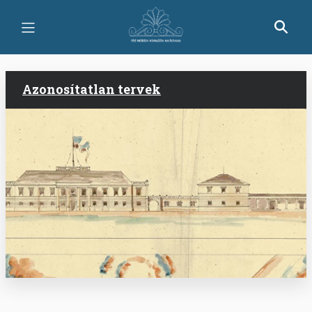
Ugrás
a
tartalomra
Azonosítatlan tervek