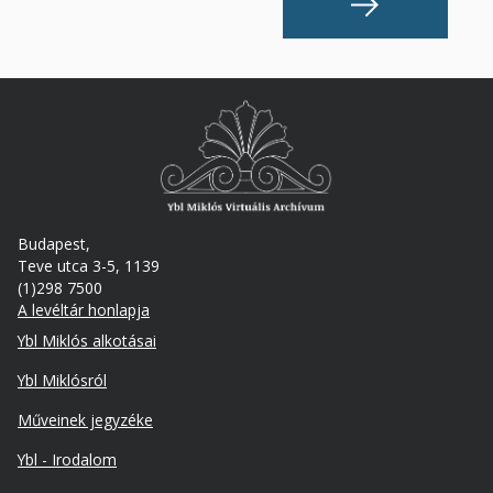
Budapest,
Teve utca 3-5, 1139
(1)298 7500
A levéltár honlapja
Footer
Ybl Miklós alkotásai
Ybl Miklósról
Műveinek jegyzéke
Ybl - Irodalom
Lábléc