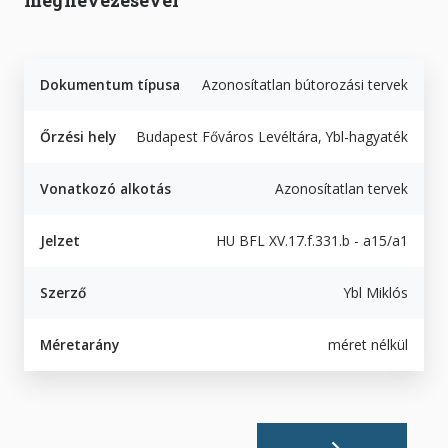
megnevezésével
Dokumentum típusa
Azonosítatlan bútorozási tervek
Őrzési hely
Budapest Főváros Levéltára, Ybl-hagyaték
Vonatkozó alkotás
Azonosítatlan tervek
Jelzet
HU BFL XV.17.f.331.b - a15/a1
Szerző
Ybl Miklós
Méretarány
méret nélkül