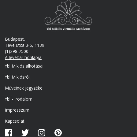
Budapest,
Teve utca 3-5, 1139
(1)298 7500
A levéltár honlapja
Footer
Ybl Miklós alkotásai
Ybl Miklósról
Műveinek jegyzéke
Ybl - Irodalom
Lábléc
Impresszum
másodlagos
Kapcsolat
Közösségi
média