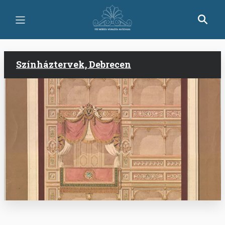
Ugrás
a
tartalomra
Színháztervek, Debrecen