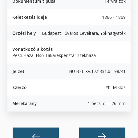
Dokumentum típusa
Tervrajzok
Keletkezés ideje
1866 - 1869
Őrzési hely
Budapest Főváros Levéltára, Ybl-hagyaték
Vonatkozó alkotás
Pesti Hazai Első Takarékpénztár székháza
Jelzet
HU BFL XV.17.f.331.b - 98/41
Szerző
Ybl Miklós
Méretarány
1 bécsi öl = 26 mm