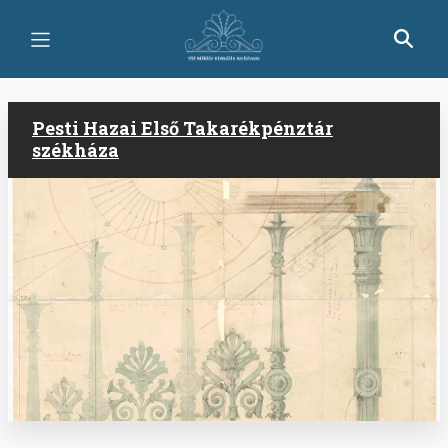
Ugrás
a
tartalomra
Pesti Hazai Első Takarékpénztár
székháza