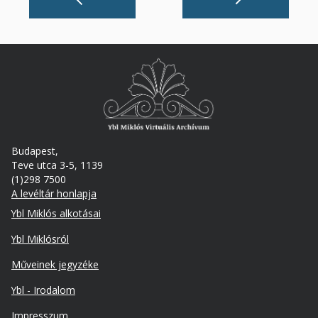
Budapest,
Teve utca 3-5, 1139
(1)298 7500
A levéltár honlapja
Footer
Ybl Miklós alkotásai
Ybl Miklósról
Műveinek jegyzéke
Ybl - Irodalom
Lábléc
Impresszum