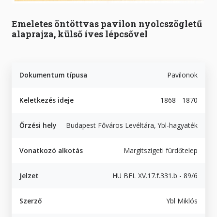
Emeletes öntöttvas pavilon nyolcszögletű
alaprajza, külső íves lépcsővel
Dokumentum típusa
Pavilonok
Keletkezés ideje
1868 - 1870
Őrzési hely
Budapest Főváros Levéltára, Ybl-hagyaték
Vonatkozó alkotás
Margitszigeti fürdőtelep
Jelzet
HU BFL XV.17.f.331.b - 89/6
Szerző
Ybl Miklós