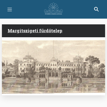
Ugrás
a
tartalomra
Margitszigeti fürdőtelep