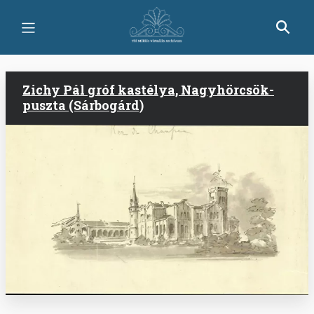
Ugrás
a
tartalomra
Zichy Pál gróf kastélya, Nagyhörcsök-
puszta (Sárbogárd)