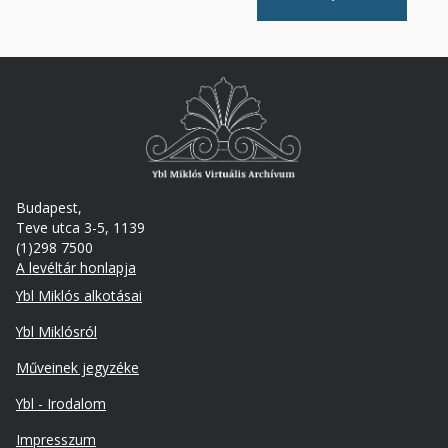
Budapest,
Teve utca 3-5, 1139
(1)298 7500
A levéltár honlapja
Footer
Ybl Miklós alkotásai
Ybl Miklósról
Műveinek jegyzéke
Ybl - Irodalom
Lábléc
Impresszum