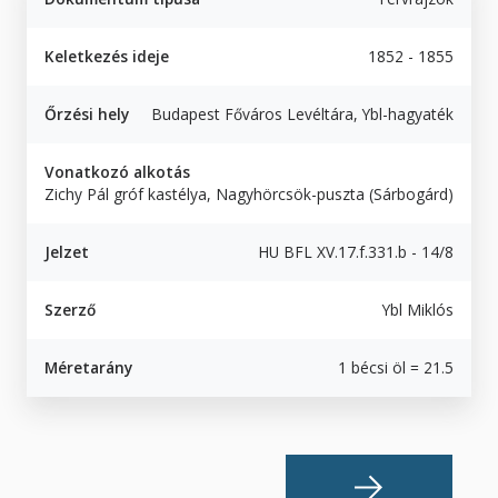
Keletkezés ideje
1852 - 1855
Őrzési hely
Budapest Főváros Levéltára, Ybl-hagyaték
Vonatkozó alkotás
Zichy Pál gróf kastélya, Nagyhörcsök-puszta (Sárbogárd)
Jelzet
HU BFL XV.17.f.331.b - 14/8
Szerző
Ybl Miklós
Méretarány
1 bécsi öl = 21.5