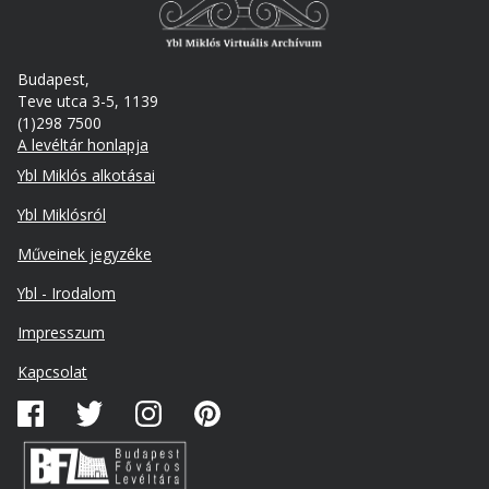
Budapest,
Teve utca 3-5, 1139
(1)298 7500
A levéltár honlapja
Footer
Ybl Miklós alkotásai
Ybl Miklósról
Műveinek jegyzéke
Ybl - Irodalom
Lábléc
Impresszum
másodlagos
Kapcsolat
Közösségi
média