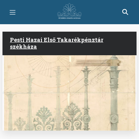
Ugrás
a
tartalomra
Pesti Hazai Első Takarékpénztár
székháza