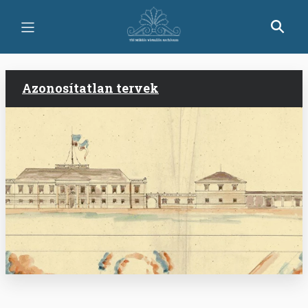
Ugrás
a
tartalomra
Azonosítatlan tervek