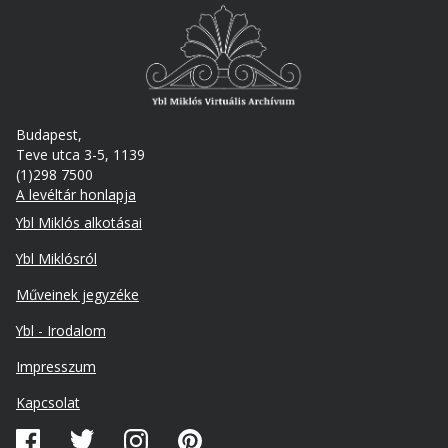
Budapest,
Teve utca 3-5, 1139
(1)298 7500
A levéltár honlapja
Footer
Ybl Miklós alkotásai
Ybl Miklósról
Műveinek jegyzéke
Ybl - Irodalom
Lábléc
Impresszum
másodlagos
Kapcsolat
Közösségi