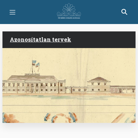
Ugrás
a
tartalomra
Azonosítatlan tervek