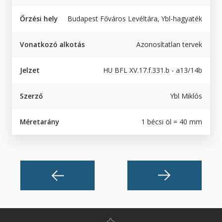
Őrzési hely
Budapest Főváros Levéltára, Ybl-hagyaték
Vonatkozó alkotás
Azonosítatlan tervek
Jelzet
HU BFL XV.17.f.331.b - a13/14b
Szerző
Ybl Miklós
Méretarány
1 bécsi öl = 40 mm