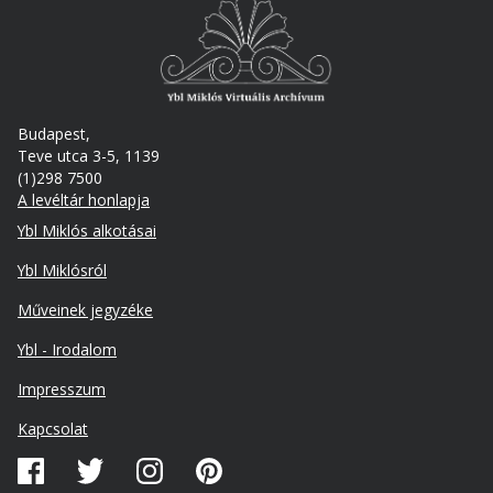
Budapest,
Teve utca 3-5, 1139
(1)298 7500
A levéltár honlapja
Footer
Ybl Miklós alkotásai
Ybl Miklósról
Műveinek jegyzéke
Ybl - Irodalom
Lábléc
Impresszum
másodlagos
Kapcsolat
Közösségi
média