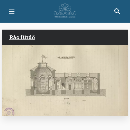
Ugrás
a
tartalomra
Rác fürdő