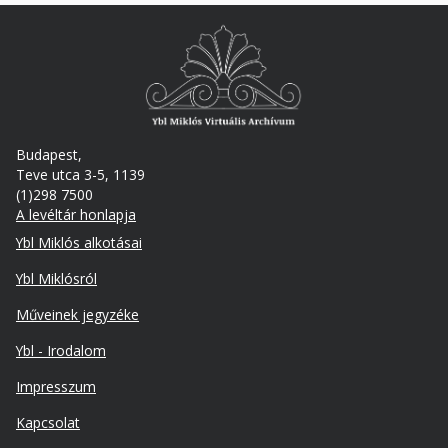
Budapest,
Teve utca 3-5, 1139
(1)298 7500
A levéltár honlapja
Footer
Ybl Miklós alkotásai
Ybl Miklósról
Műveinek jegyzéke
Ybl - Irodalom
Lábléc
Impresszum
másodlagos
Kapcsolat