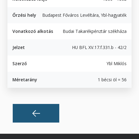
Őrzési hely
Budapest Főváros Levéltára, Ybl-hagyaték
Vonatkozó alkotás
Budai Takarékpénztár székháza
Jelzet
HU BFL XV.17.f.331.b - 42/2
Szerző
Ybl Miklós
Méretarány
1 bécsi öl = 56