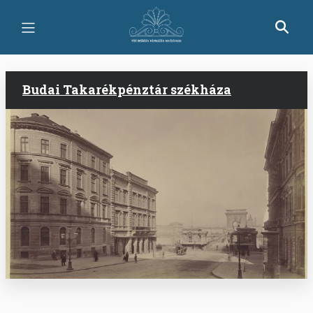
Ugrás
a
tartalomra
Budai Takarékpénztár székháza