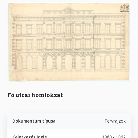
Fő utcai homlokzat
Dokumentum típusa
Tervrajzok
Keletkezés ideje
1860 - 1862