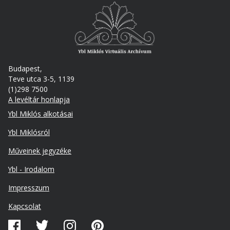
Budapest,
Teve utca 3-5, 1139
(1)298 7500
A levéltár honlapja
Footer
Ybl Miklós alkotásai
Ybl Miklósról
Műveinek jegyzéke
Ybl - Irodalom
Lábléc
Impresszum
másodlagos
Kapcsolat
Közösségi