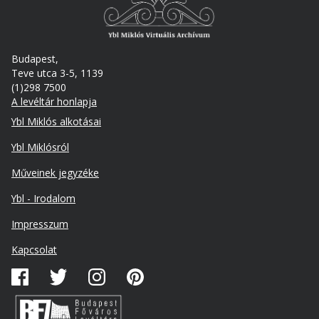
Budapest,
Teve utca 3-5, 1139
(1)298 7500
A levéltár honlapja
Footer
Ybl Miklós alkotásai
Ybl Miklósról
Műveinek jegyzéke
Ybl - Irodalom
Lábléc
Impresszum
másodlagos
Kapcsolat
Közösségi
média