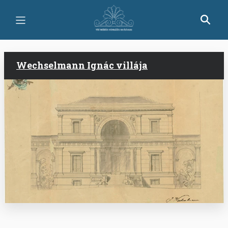
Ugrás
a
tartalomra
Wechselmann Ignác villája