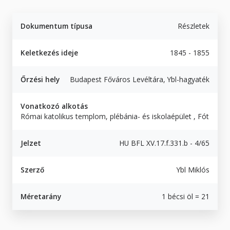
Dokumentum típusa
Részletek
Keletkezés ideje
1845 - 1855
Őrzési hely
Budapest Főváros Levéltára, Ybl-hagyaték
Vonatkozó alkotás
Római katolikus templom, plébánia- és iskolaépület , Fót
Jelzet
HU BFL XV.17.f.331.b - 4/65
Szerző
Ybl Miklós
Méretarány
1 bécsi öl = 21