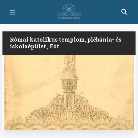
Ugrás
a
tartalomra
Római katolikus templom, plébánia- és
iskolaépület , Fót