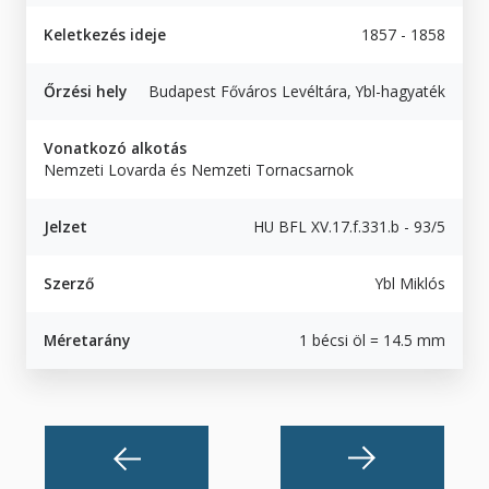
Keletkezés ideje
1857 - 1858
Őrzési hely
Budapest Főváros Levéltára, Ybl-hagyaték
Vonatkozó alkotás
Nemzeti Lovarda és Nemzeti Tornacsarnok
Jelzet
HU BFL XV.17.f.331.b - 93/5
Szerző
Ybl Miklós
Méretarány
1 bécsi öl = 14.5 mm