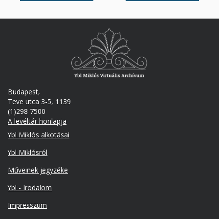
Budapest,
Teve utca 3-5, 1139
(1)298 7500
A levéltár honlapja
Footer
Ybl Miklós alkotásai
Ybl Miklósról
Műveinek jegyzéke
Ybl - Irodalom
Lábléc
Impresszum
másodlagos