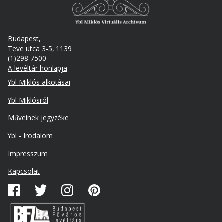
Budapest,
Teve utca 3-5, 1139
(1)298 7500
A levéltár honlapja
Footer
Ybl Miklós alkotásai
Ybl Miklósról
Műveinek jegyzéke
Ybl - Irodalom
Lábléc
Impresszum
másodlagos
Kapcsolat
Közösségi
média