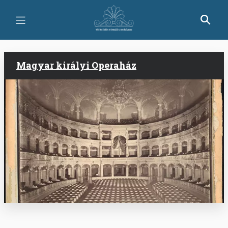
Ugrás
a
tartalomra
Magyar királyi Operaház