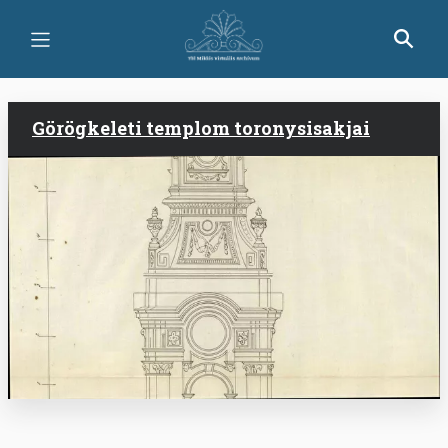
Ugrás
a
tartalomra
Görögkeleti templom toronysisakjai