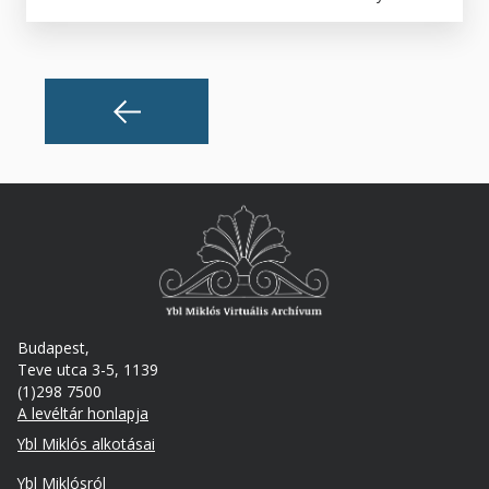
Budapest,
Teve utca 3-5, 1139
(1)298 7500
A levéltár honlapja
Footer
Ybl Miklós alkotásai
Ybl Miklósról