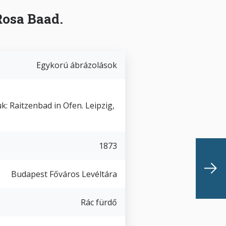
Rosa Baad.
Egykorú ábrázolások
: Raitzenbad in Ofen. Leipzig,
1873
Budapest Főváros Levéltára
Rác fürdő