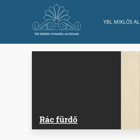
Ugrás
a
Main
tartalomra
YBL MIKLÓS A
navigation
Rác fürdő