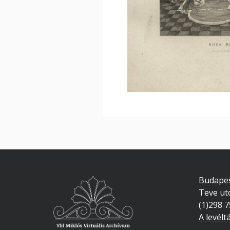
Budapes
Teve ut
(1)298 
A levélt