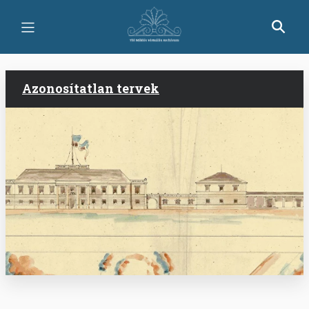
Ugrás
a
tartalomra
Azonosítatlan tervek