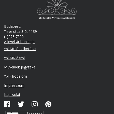
Budapest,
Teve utca 3-5, 1139
(1)298 7500
A levéltár honlapja
Footer
Ybl Miklós alkotásai
Ybl Miklósról
Műveinek jegyzéke
Ybl - Irodalom
Lábléc
Impresszum
másodlagos
Kapcsolat
Közösségi
média