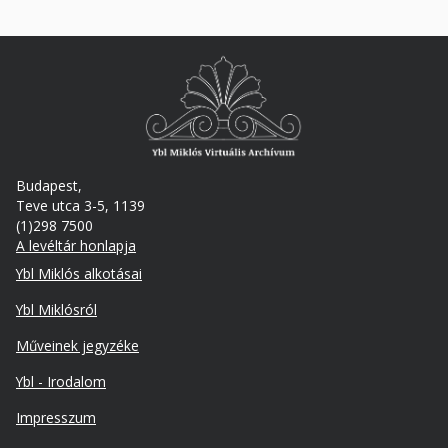
Budapest,
Teve utca 3-5, 1139
(1)298 7500
A levéltár honlapja
Footer
Ybl Miklós alkotásai
Ybl Miklósról
Műveinek jegyzéke
Ybl - Irodalom
Lábléc
Impresszum
másodlagos