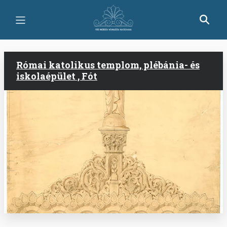
Ugrás
a
tartalomra
Római katolikus templom, plébánia- és
iskolaépület , Fót