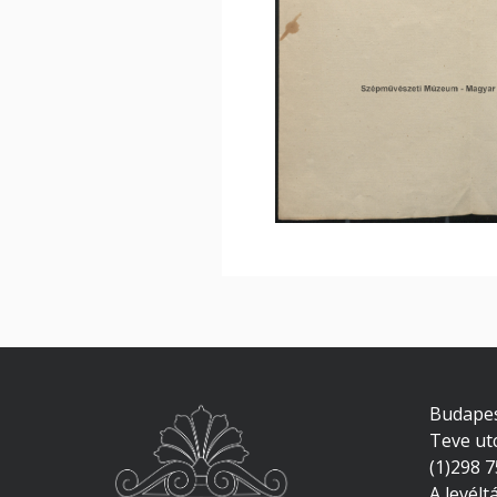
Budapes
Teve ut
(1)298 
A levélt