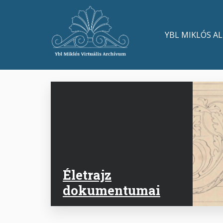
Ugrás
a
Main
tartalomra
YBL MIKLÓS A
navigation
Életrajz
dokumentumai