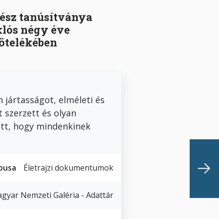
tész tanúsítványa
klós négy éve
kötelékében
 jártasságot, elméleti és
 szerzett és olyan
ott, hogy mindenkinek
pusa
Életrajzi dokumentumok
gyar Nemzeti Galéria - Adattár