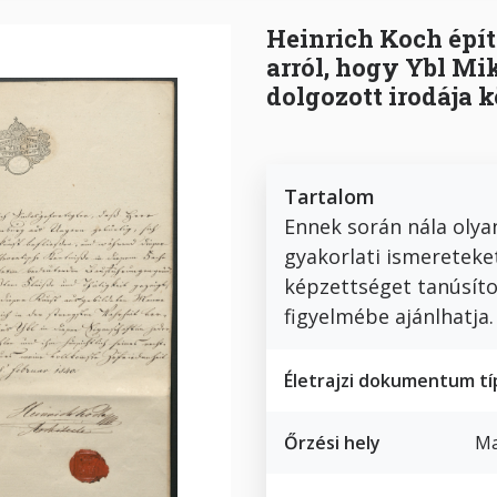
Heinrich Koch épí
arról, hogy Ybl Mi
dolgozott irodája 
Tartalom
Ennek során nála olyan
gyakorlati ismereteket
képzettséget tanúsít
figyelmébe ajánlhatja.
Életrajzi dokumentum tí
Őrzési hely
Ma