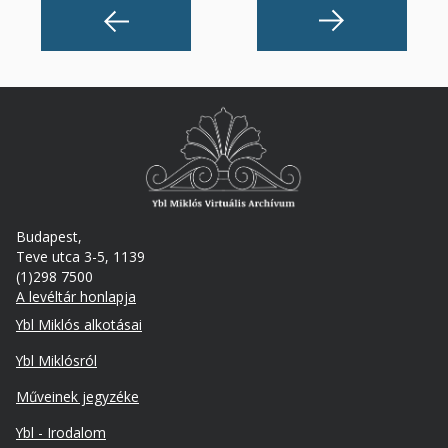
Budapest,
Teve utca 3-5, 1139
(1)298 7500
A levéltár honlapja
Footer
Ybl Miklós alkotásai
Ybl Miklósról
Műveinek jegyzéke
Ybl - Irodalom