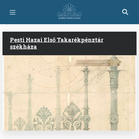
Ugrás
a
tartalomra
Pesti Hazai Első Takarékpénztár
székháza