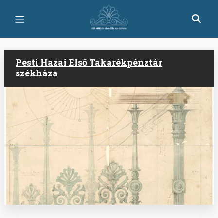
Ugrás
a
tartalomra
Pesti Hazai Első Takarékpénztár
székháza