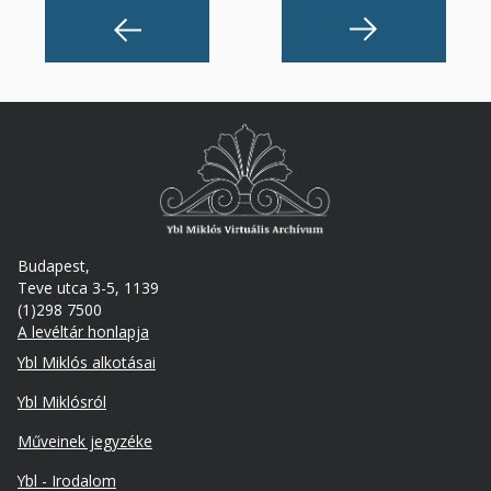
Budapest,
Teve utca 3-5, 1139
(1)298 7500
A levéltár honlapja
Footer
Ybl Miklós alkotásai
Ybl Miklósról
Műveinek jegyzéke
Ybl - Irodalom