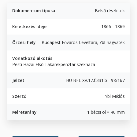
Dokumentum típusa
Belső részletek
Keletkezés ideje
1866 - 1869
Őrzési hely
Budapest Főváros Levéltára, Ybl-hagyaték
Vonatkozó alkotás
Pesti Hazai Első Takarékpénztár székháza
Jelzet
HU BFL XV.17.f.331.b - 98/167
Szerző
Ybl Miklós
Méretarány
1 bécsi öl = 40 mm