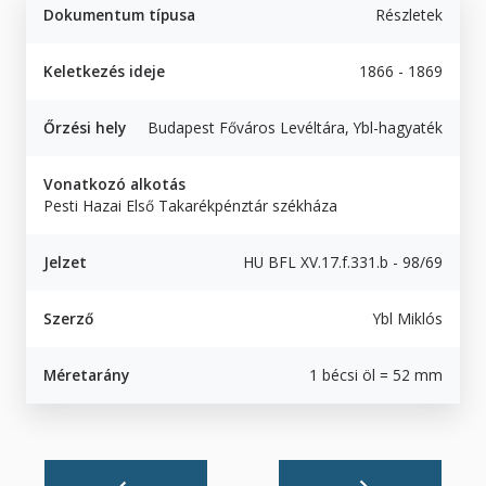
Dokumentum típusa
Részletek
Keletkezés ideje
1866 - 1869
Őrzési hely
Budapest Főváros Levéltára, Ybl-hagyaték
Vonatkozó alkotás
Pesti Hazai Első Takarékpénztár székháza
Jelzet
HU BFL XV.17.f.331.b - 98/69
Szerző
Ybl Miklós
Méretarány
1 bécsi öl = 52 mm