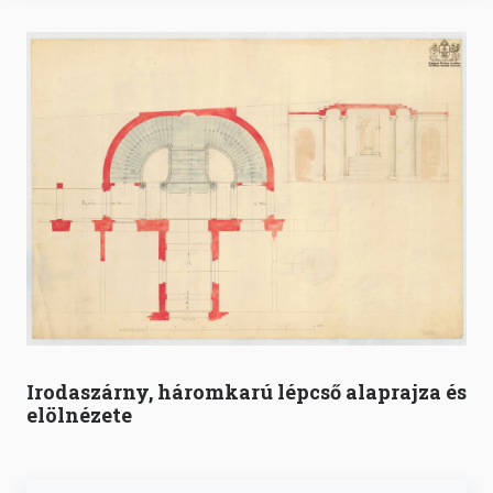
Irodaszárny, háromkarú lépcső alaprajza és
elölnézete