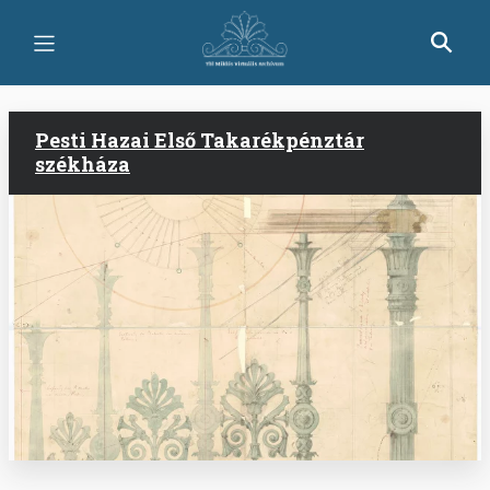
Ugrás
a
tartalomra
Pesti Hazai Első Takarékpénztár
székháza