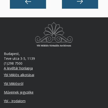
Budapest,
Teve utca 3-5, 1139
(1)298 7500
A levéltár honlapja
Footer
Ybl Miklós alkotásai
Ybl Miklósról
Műveinek jegyzéke
Ybl - Irodalom
Lábléc