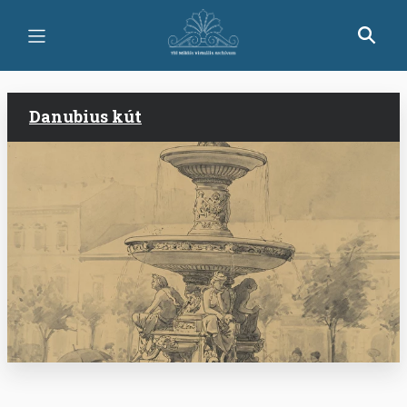
Ugrás
a
tartalomra
Danubius kút