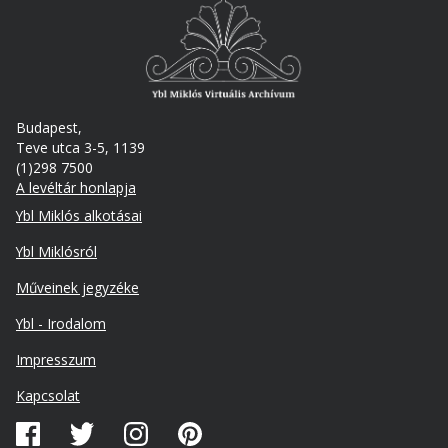
Budapest,
Teve utca 3-5, 1139
(1)298 7500
A levéltár honlapja
Footer
Ybl Miklós alkotásai
Ybl Miklósról
Műveinek jegyzéke
Ybl - Irodalom
Lábléc
Impresszum
másodlagos
Kapcsolat
Közösségi
média